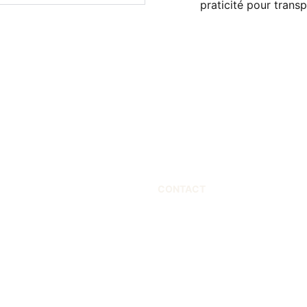
praticité pour trans
CONTACT
 +33670258563
contact@marcphilippedesign.com