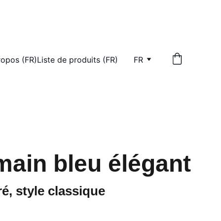
ropos (FR)
Liste de produits (FR)
FR
main bleu élégant
ré, style classique