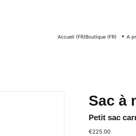
MARC PHILIPPE DESIGN CHOISI SEULMENT LUXE POUR VOUS 
Accueil (FR)
Boutique (FR)
A p
Sac à 
Petit sac car
€225.00