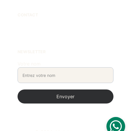
CONTACT
contact@marcphilippedesign.com
 +33670258563
NEWSLETTER
Votre nom
Envoyer