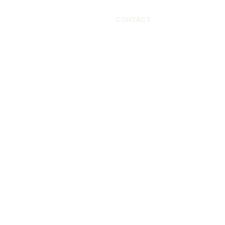
CONTACT
 +33670258563
contac@marcphilippedesign.com